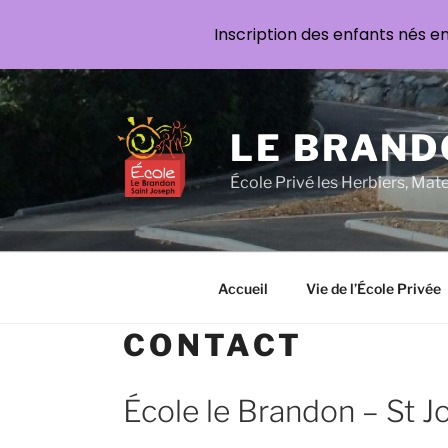
Inscription des enfants nés e
Aller
au
contenu
LE BRAND
principal
École Privé les Herbiers, Mat
Accueil
Vie de l’École Privée
CONTACT
École le Brandon – St 