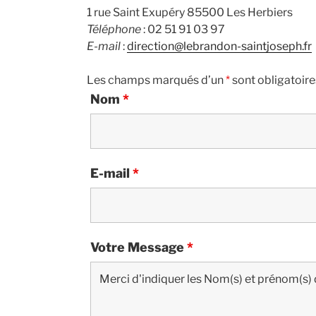
1 rue Saint Exupéry 85500 Les Herbiers
Téléphone
: 02 51 91 03 97
E-mail
:
direction@lebrandon-saintjoseph.fr
Les champs marqués d’un
*
sont obligatoire
Nom
*
E-mail
*
Votre Message
*