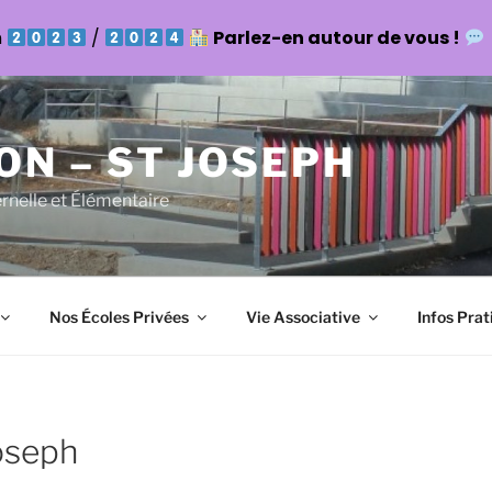
n
/
Parlez-en autour de vous !
ON – ST JOSEPH
ernelle et Élémentaire
Nos Écoles Privées
Vie Associative
Infos Prat
Joseph