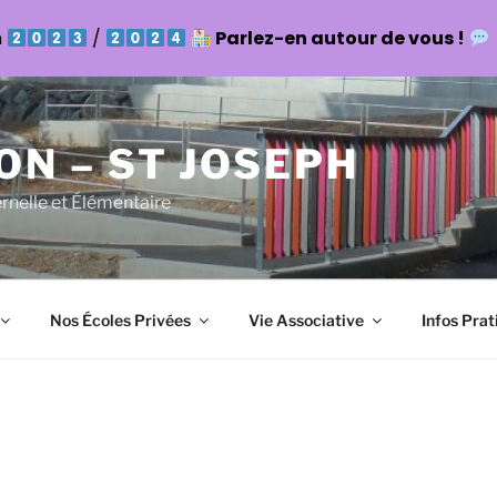
n
/
Parlez-en autour de vous !
ON – ST JOSEPH
ernelle et Élémentaire
Nos Écoles Privées
Vie Associative
Infos Prat