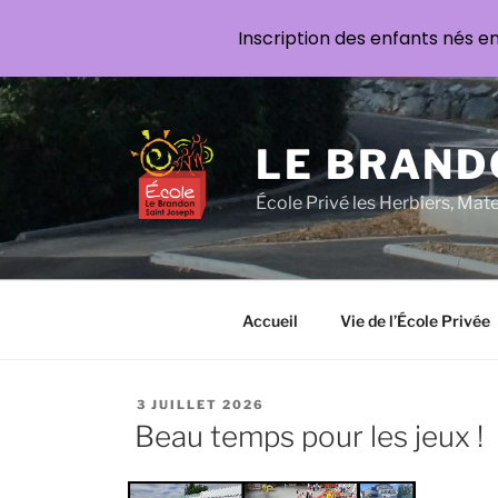
Inscription des enfants nés e
Aller
au
contenu
LE BRAND
principal
École Privé les Herbiers, Mat
Accueil
Vie de l’École Privée
PUBLIÉ
3 JUILLET 2026
LE
Beau temps pour les jeux !