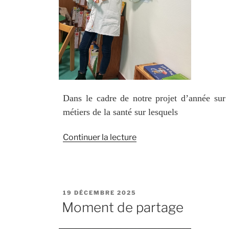
Dans le cadre de notre projet d’année sur
métiers de la santé sur lesquels
de
Continuer la lecture
« À
la
découverte
du
PUBLIÉ
19 DÉCEMBRE 2025
métier
LE
Moment de partage
d’infirmière
puéricultrice