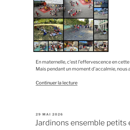
En maternelle, c’est l’effervescence en cette 
Mais pendant un moment d’accalmie, nous a
de
Continuer la lecture
« Beau
temps
pour
les
PUBLIÉ
29 MAI 2026
jeux
LE
Jardinons ensemble petits e
! »