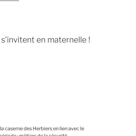
« La
fabrication
du
pain »
s’invitent en maternelle !
a caserne des Herbiers en lien avec le
période : métiers de la sécurité