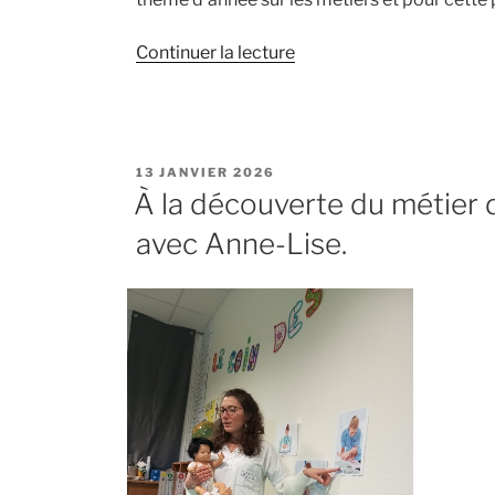
de
Continuer la lecture
« Pompiers
:
des
super
PUBLIÉ
13 JANVIER 2026
héros
LE
À la découverte du métier d
s’invitent
avec Anne-Lise.
en
maternelle
! »