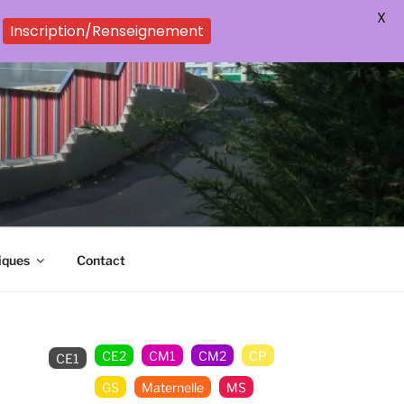
X
Inscription/Renseignement
iques
Contact
CE2
CM1
CM2
CP
CE1
GS
Maternelle
MS