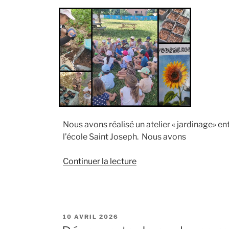
Nous avons réalisé un atelier « jardinage» en
l’école Saint Joseph. Nous avons
de
Continuer la lecture
« Jardinons
ensemble
petits
et
PUBLIÉ
10 AVRIL 2026
grands
LE