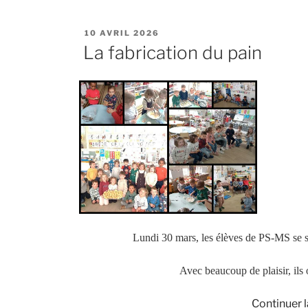
quelques
métiers
PUBLIÉ
10 AVRIL 2026
du
LE
La fabrication du pain
centre
ville
des
Herbiers »
Lundi 30 mars, les élèves de PS-MS se so
Avec beaucoup de plaisir, ils 
Continuer l