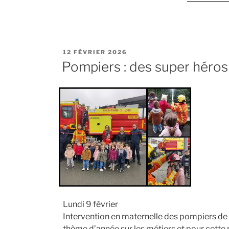
PUBLIÉ
12 FÉVRIER 2026
LE
Pompiers : des super héros 
Lundi 9 février
Intervention en maternelle des pompiers de l
thème d’année sur les métiers et pour cette 