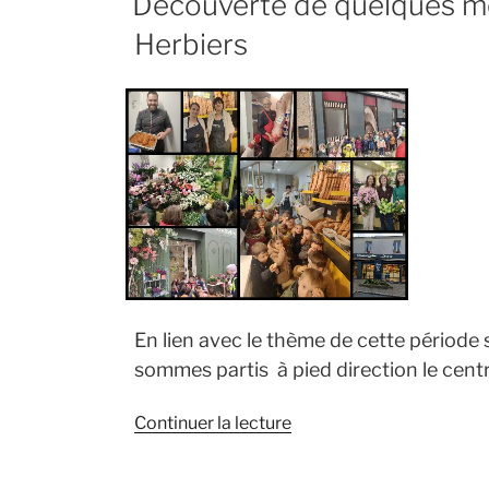
Découverte de quelques mét
! »
Herbiers
En lien avec le thème de cette période 
sommes partis à pied direction le centr
de
Continuer la lecture
« Découverte
de