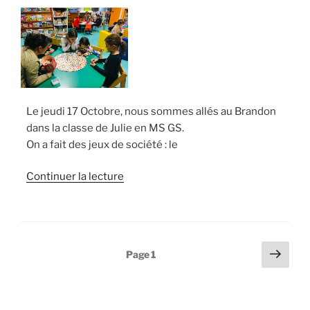
Le jeudi 17 Octobre, nous sommes allés au Brandon
dans la classe de Julie en MS GS.
On a fait des jeux de société : le
de
Continuer la lecture
« Les
jeux
de
société
Pagination
Page
Page
1
en
suiv
des
maternelle »
publications