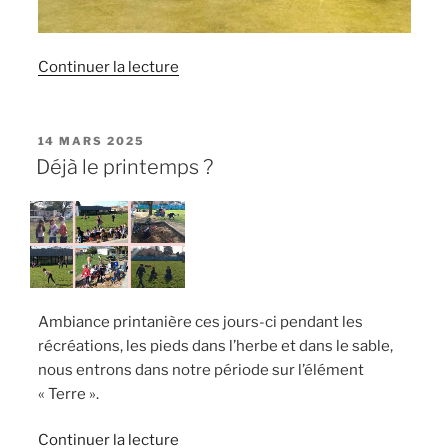
de
Continuer la lecture
« Théâtre
des
CE2 :
PUBLIÉ
14 MARS 2025
LE
Le
Déjà le printemps ?
pingouin
qui
voulait
voir
la
jungle »
Ambiance printanière ces jours-ci pendant les
récréations, les pieds dans l’herbe et dans le sable,
nous entrons dans notre période sur l’élément
« Terre ».
de
Continuer la lecture