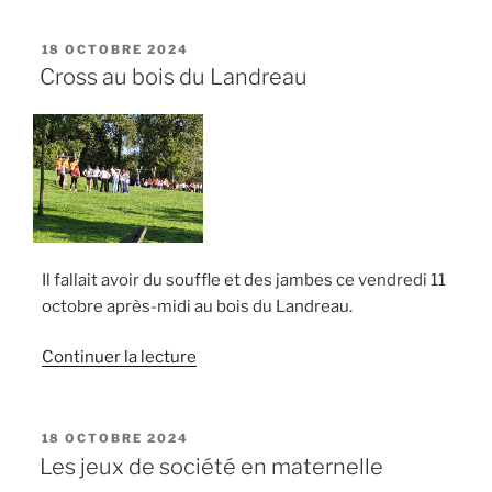
avez
dit
PUBLIÉ
18 OCTOBRE 2024
LE
émotions
Cross au bois du Landreau
caméléon
? »
Il fallait avoir du souffle et des jambes ce vendredi 11
octobre après-midi au bois du Landreau.
de
Continuer la lecture
« Cross
au
bois
PUBLIÉ
18 OCTOBRE 2024
LE
du
Les jeux de société en maternelle
Landreau »