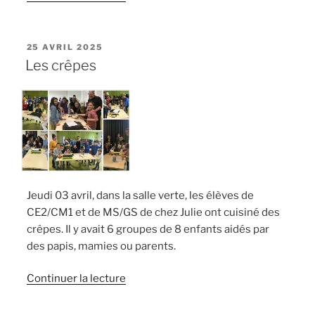
« Quand
les
CP,
PUBLIÉ
25 AVRIL 2025
LE
CE
Les crêpes
et
CM1
font
le
spectacle…
! »
Jeudi 03 avril, dans la salle verte, les élèves de
CE2/CM1 et de MS/GS de chez Julie ont cuisiné des
crêpes. Il y avait 6 groupes de 8 enfants aidés par
des papis, mamies ou parents.
de
Continuer la lecture
« Les
crêpes »