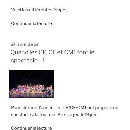
Voici les différentes étapes:
de
Continuer la lecture
« Laissez
passer
les
PUBLIÉ
26 JUIN 2025
LE
p’tits
Quand les CP, CE et CM1 font le
papiers »
spectacle… !
Pour clôturer l’année, les CP/CE/CM1 ont proposé un
spectacle à la tour des Arts ce jeudi 19 juin.
de
Continuer la lecture