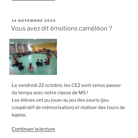
« Le
Papillon
et
PUBLIÉ
14 NOVEMBRE 2024
LE
le
Vous avez dit émotions caméléon ?
Dauphin »
Le vendredi 22 octobre, les CE2 sont venus passer
du temps avec notre classe de MS !
Les élèves ont pu jouer au jeu des souris (jeu
coopératif de mémorisation) et réaliser des tours de
kaplas.
de
Continuer la lecture
« Vous