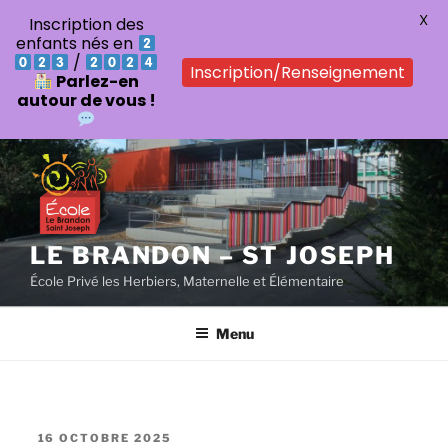
X
Inscription des
enfants nés en
/
Inscription/Renseignement
Parlez-en
autour de vous !
Aller
au
contenu
principal
LE BRANDON – ST JOSEPH
École Privé les Herbiers, Maternelle et Élémentaire
Menu
PUBLIÉ
16 OCTOBRE 2025