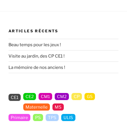
ARTICLES RÉCENTS
Beau temps pour les jeux !
Visite au jardin, des CP CE1 !
La mémoire de nos anciens !
CE2
CM1
CM2
CP
GS
CE1
Maternelle
MS
Non classé
Primaire
PS
TPS
ULIS