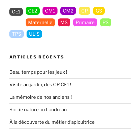
CE2
CM1
CM2
CP
GS
CE1
Maternelle
MS
Primaire
PS
TPS
ULIS
ARTICLES RÉCENTS
Beau temps pour les jeux !
Visite au jardin, des CP CE1 !
La mémoire de nos anciens !
Sortie nature au Landreau
À la découverte du métier d’apicultrice