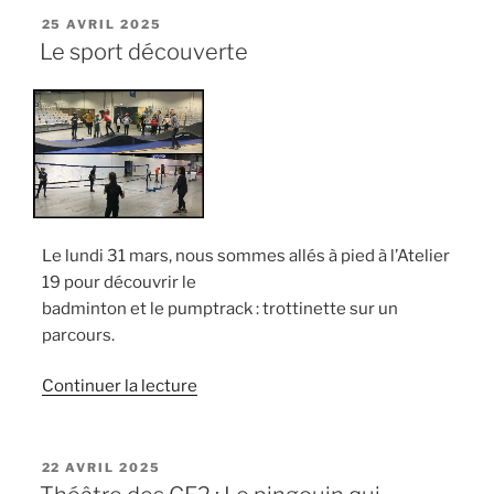
PUBLIÉ
25 AVRIL 2025
LE
Le sport découverte
Le lundi 31 mars, nous sommes allés à pied à l’Atelier
19 pour découvrir le
badminton et le pumptrack : trottinette sur un
parcours.
de
Continuer la lecture
« Le
sport
découverte »
PUBLIÉ
22 AVRIL 2025
LE