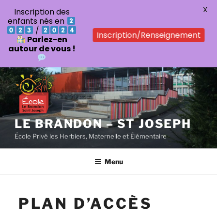
X
Inscription des
enfants nés en
/
Inscription/Renseignement
Parlez-en
autour de vous !
Aller
au
contenu
principal
LE BRANDON – ST JOSEPH
École Privé les Herbiers, Maternelle et Élémentaire
Menu
PLAN D’ACCÈS