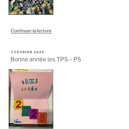
de
Continuer la lecture
« Sortie
des
PS/MSB
PUBLIÉ
7 FÉVRIER 2025
LE
au
Bonne année les TPS – PS
bois
du
Landreau »