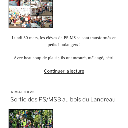
ville
des
Herbiers »
Lundi 30 mars, les élèves de PS-MS se sont transformés en
petits boulangers !
Avec beaucoup de plaisir, ils ont mesuré, mélangé, pétri.
de
Continuer la lecture
« La
fabrication
du
PUBLIÉ
6 MAI 2025
LE
pain »
Sortie des PS/MSB au bois du Landreau