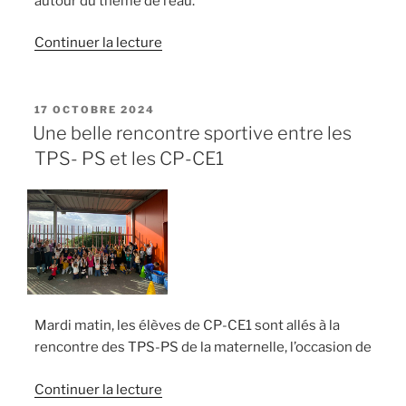
autour du thème de l’eau.
de
Continuer la lecture
« Réalisation
d’un
bateau
PUBLIÉ
17 OCTOBRE 2024
LE
en
Une belle rencontre sportive entre les
maternelle »
TPS- PS et les CP-CE1
Mardi matin, les élèves de CP-CE1 sont allés à la
rencontre des TPS-PS de la maternelle, l’occasion de
de
Continuer la lecture