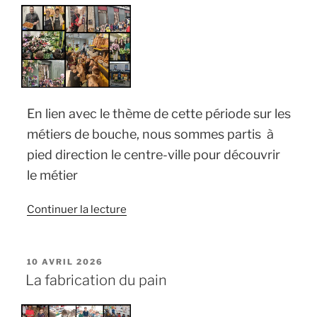
En lien avec le thème de cette période sur les
métiers de bouche, nous sommes partis à
pied direction le centre-ville pour découvrir
le métier
de
Continuer la lecture
« Découverte
de
quelques
PUBLIÉ
10 AVRIL 2026
LE
métiers
La fabrication du pain
du
centre