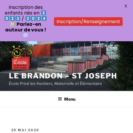
X
Inscription des
enfants nés en
/
Inscription/Renseignement
Parlez-en
autour de vous !
Aller
au
contenu
principal
LE BRANDON – ST JOSEPH
École Privé les Herbiers, Maternelle et Élémentaire
Menu
PUBLIÉ
29 MAI 2026