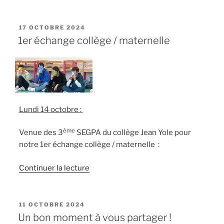
« Une
belle
rencontre
PUBLIÉ
17 OCTOBRE 2024
LE
sportive
1er échange collège / maternelle
entre
les
TPS-
PS
et
Lundi 14 octobre :
les
CP-
ème
Venue des 3
SEGPA du collège Jean Yole pour
CE1 »
notre 1er échange collège / maternelle :
de
Continuer la lecture
« 1er
échange
collège
PUBLIÉ
11 OCTOBRE 2024
LE
/
Un bon moment à vous partager !