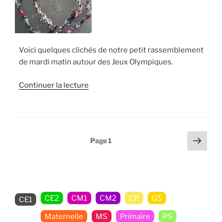
Voici quelques clichés de notre petit rassemblement
de mardi matin autour des Jeux Olympiques.
de
Continuer la lecture
« Les
PS
aux
jeux
Pagination
Page
Page
1
olympiques »
suiv
des
publications
CE2
CM1
CM2
CP
GS
CE1
Maternelle
MS
Primaire
PS