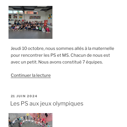
maternelle »
Jeudi 10 octobre, nous sommes allés à la maternelle
pour rencontrer les PS et MS. Chacun de nous est
avec un petit. Nous avons constitué 7 équipes.
de
Continuer la lecture
« Un
bon
moment
PUBLIÉ
21 JUIN 2024
LE
à
Les PS aux jeux olympiques
vous
partager
! »