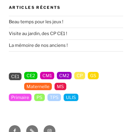
ARTICLES RÉCENTS
Beau temps pour les jeux !
Visite au jardin, des CP CE1 !
La mémoire de nos anciens !
CE2
CM1
CM2
CP
GS
CE1
Maternelle
MS
Non classé
Primaire
PS
TPS
ULIS
Facebook
E-
Insta