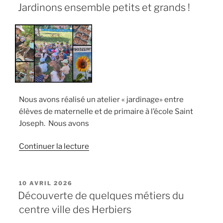
LE
Jardinons ensemble petits et grands !
Nous avons réalisé un atelier « jardinage» entre
élèves de maternelle et de primaire à l’école Saint
Joseph. Nous avons
de
Continuer la lecture
« Jardinons
ensemble
petits
PUBLIÉ
10 AVRIL 2026
LE
et
Découverte de quelques métiers du
grands
centre ville des Herbiers
! »