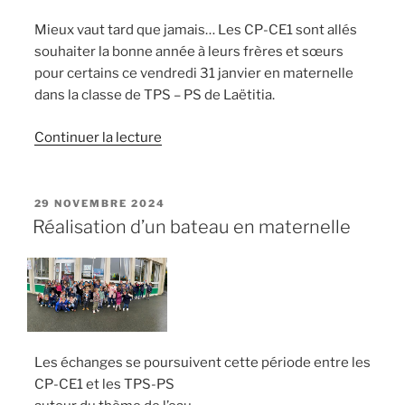
Mieux vaut tard que jamais… Les CP-CE1 sont allés
souhaiter la bonne année à leurs frères et sœurs
pour certains ce vendredi 31 janvier en maternelle
dans la classe de TPS – PS de Laëtitia.
de
Continuer la lecture
« Bonne
année
les
PUBLIÉ
29 NOVEMBRE 2024
LE
TPS
Réalisation d’un bateau en maternelle
–
PS »
Les échanges se poursuivent cette période entre les
CP-CE1 et les TPS-PS