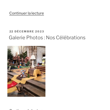
de
Continuer la lecture
« Galerie
Photos
:
PUBLIÉ
22 DÉCEMBRE 2023
LE
Père
Galerie Photos : Nos Célébrations
Noël »