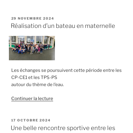
« Les
TPS/MS
chez
PUBLIÉ
29 NOVEMBRE 2024
LE
les
Réalisation d’un bateau en maternelle
pompiers
! »
Les échanges se poursuivent cette période entre les
CP-CE1 et les TPS-PS
autour du thème de l’eau.
de
Continuer la lecture
« Réalisation
d’un
bateau
PUBLIÉ
17 OCTOBRE 2024
LE
en
Une belle rencontre sportive entre les