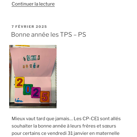
de
Continuer la lecture
« Théâtre
des
CE2 :
PUBLIÉ
7 FÉVRIER 2025
LE
Le
Bonne année les TPS – PS
pingouin
qui
voulait
voir
la
jungle »
Mieux vaut tard que jamais… Les CP-CE1 sont allés
souhaiter la bonne année à leurs frères et sœurs
pour certains ce vendredi 31 janvier en maternelle