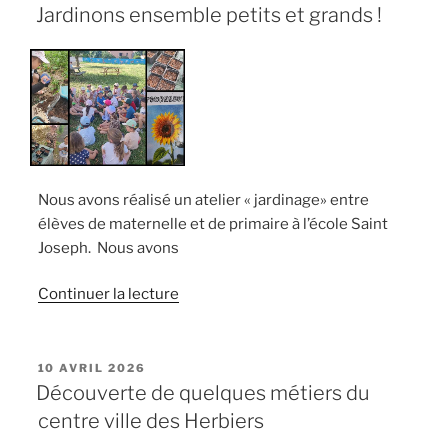
LE
Jardinons ensemble petits et grands !
Nous avons réalisé un atelier « jardinage» entre
élèves de maternelle et de primaire à l’école Saint
Joseph. Nous avons
de
Continuer la lecture
« Jardinons
ensemble
petits
PUBLIÉ
10 AVRIL 2026
LE
et
Découverte de quelques métiers du
grands
centre ville des Herbiers
! »