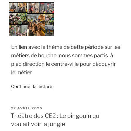
En lien avec le thème de cette période sur les
métiers de bouche, nous sommes partis à
pied direction le centre-ville pour découvrir
le métier
de
Continuer la lecture
« Découverte
de
quelques
PUBLIÉ
22 AVRIL 2025
LE
métiers
Théâtre des CE2 : Le pingouin qui
du
voulait voir la jungle
centre