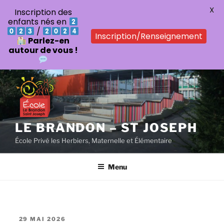
X
Inscription des
enfants nés en
/
Inscription/Renseignement
Parlez-en
autour de vous !
Aller
au
contenu
principal
LE BRANDON – ST JOSEPH
École Privé les Herbiers, Maternelle et Élémentaire
Menu
PUBLIÉ
29 MAI 2026