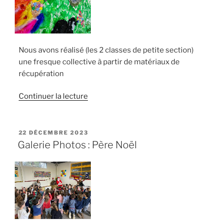
PS
et
les
CP-
Nous avons réalisé (les 2 classes de petite section)
CE1 »
une fresque collective à partir de matériaux de
récupération
de
Continuer la lecture
« La
légende
du
PUBLIÉ
22 DÉCEMBRE 2023
LE
colibri »
Galerie Photos : Père Noël