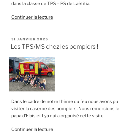
dans la classe de TPS – PS de Laëtitia.
de
Continuer la lecture
« Bonne
année
les
PUBLIÉ
31 JANVIER 2025
LE
TPS
Les TPS/MS chez les pompiers !
–
PS »
Dans le cadre de notre thème du feu nous avons pu
visiter la caserne des pompiers. Nous remercions le
papa d’Elaïs et Lya qui a organisé cette visite.
de
Continuer la lecture