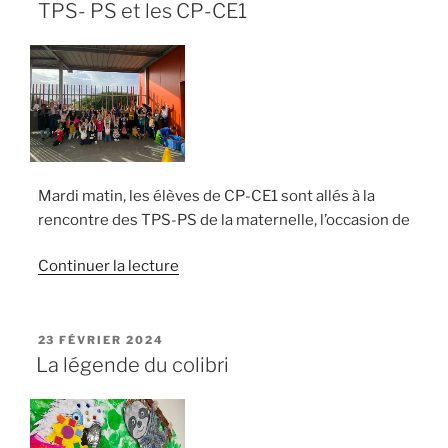
maternelle »
TPS- PS et les CP-CE1
Mardi matin, les élèves de CP-CE1 sont allés à la
rencontre des TPS-PS de la maternelle, l’occasion de
de
Continuer la lecture
« Une
belle
rencontre
PUBLIÉ
23 FÉVRIER 2024
LE
sportive
La légende du colibri
entre
les
TPS-