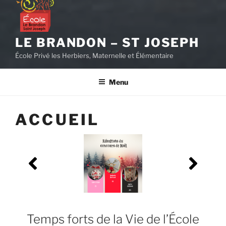
LE BRANDON – ST JOSEPH
École Privé les Herbiers, Maternelle et Élémentaire
Menu
ACCUEIL
Nous inscrivons à l'école at au centre les enfants
nés en 2023 et en début d'année 2024. Venir avec le
carnet de santé et le livret de famille.
Renseignements : 0624648696 - une visite
personnelle en famille est possible !
Temps forts de la Vie de l’École