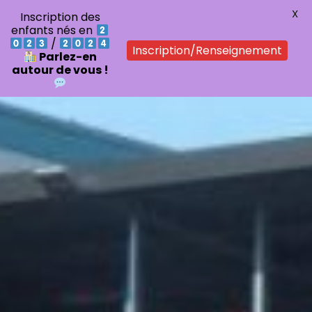
X
Inscription des
enfants nés en
/
Inscription/Renseignement
Parlez-en
autour de vous !
Aller
au
contenu
principal