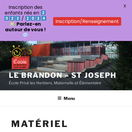
X
Inscription des
enfants nés en
/
Inscription/Renseignement
Parlez-en
autour de vous !
Aller
au
contenu
principal
LE BRANDON – ST JOSEPH
École Privé les Herbiers, Maternelle et Élémentaire
Menu
MATÉRIEL