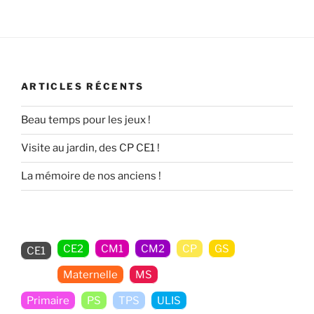
ARTICLES RÉCENTS
Beau temps pour les jeux !
Visite au jardin, des CP CE1 !
La mémoire de nos anciens !
CE2
CM1
CM2
CP
GS
CE1
Maternelle
MS
Non classé
Primaire
PS
TPS
ULIS