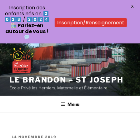
X
Inscription des
enfants nés en
/
Inscription/Renseignement
Parlez-en
autour de vous !
Aller
au
contenu
principal
LE BRANDON – ST JOSEPH
École Privé les Herbiers, Maternelle et Élémentaire
Menu
PUBLIÉ
14 NOVEMBRE 2019