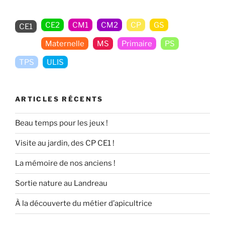
période
1 »
CE2
CM1
CM2
CP
GS
CE1
Maternelle
MS
Primaire
PS
TPS
ULIS
ARTICLES RÉCENTS
Beau temps pour les jeux !
Visite au jardin, des CP CE1 !
La mémoire de nos anciens !
Sortie nature au Landreau
À la découverte du métier d’apicultrice