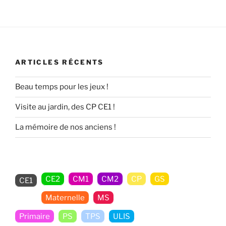
ARTICLES RÉCENTS
Beau temps pour les jeux !
Visite au jardin, des CP CE1 !
La mémoire de nos anciens !
CE2
CM1
CM2
CP
GS
CE1
Maternelle
MS
Non classé
Primaire
PS
TPS
ULIS