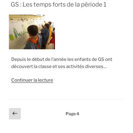
LE
GS : Les temps forts de la période 1
Depuis le début de l’année les enfants de GS ont
découvert la classe et ses activités diverses…
de
Continuer la lecture
« GS
:
Les
temps
Pagination
Page
Page
4
forts
précédente
des
de
publications
la