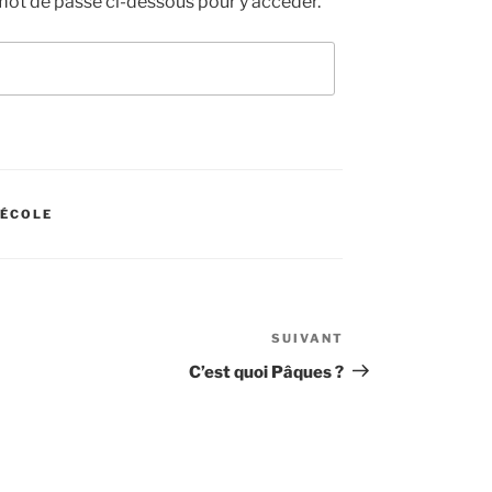
 mot de passe ci-dessous pour y accéder.
'ÉCOLE
SUIVANT
Article
suivant
C’est quoi Pâques ?