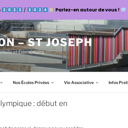
n
/
Parlez-en autour de vous !
ON – ST JOSEPH
ernelle et Élémentaire
Nos Écoles Privées
Vie Associative
Infos Prat
lympique : début en