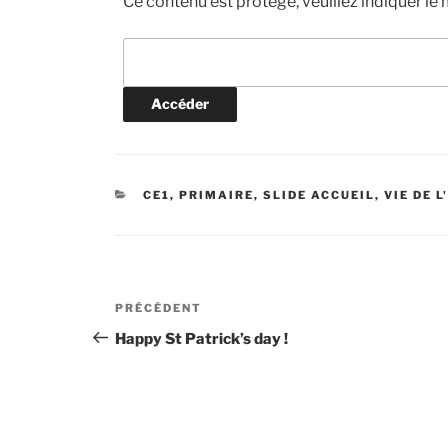
Ce contenu est protégé, veuillez indiquer le
CATÉGORIES
CE1
,
PRIMAIRE
,
SLIDE ACCUEIL
,
VIE DE L
Navigation
Article
PRÉCÉDENT
de
précédent
Happy St Patrick’s day !
l’article