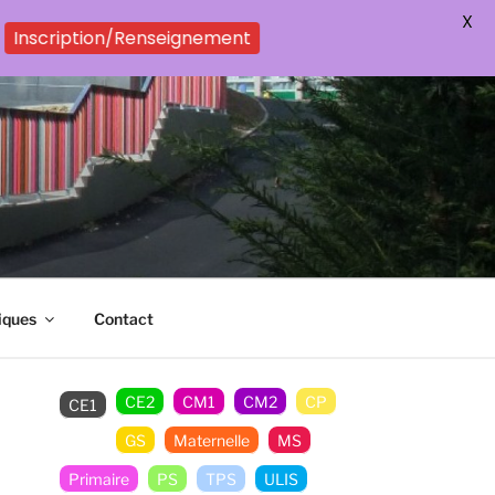
X
Inscription/Renseignement
iques
Contact
CE2
CM1
CM2
CP
CE1
GS
Maternelle
MS
Primaire
PS
TPS
ULIS