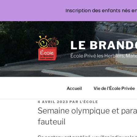
Inscription des enfants nés e
Aller
au
contenu
LE BRAND
principal
École Privé les Herbiers, Mat
Accueil
Vie de l’École Privée
PUBLIÉ
4 AVRIL 2023
PAR
L'ÉCOLE
LE
Semaine olympique et para
fauteuil