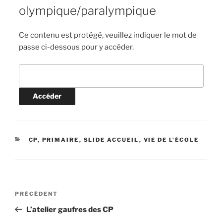
olympique/paralympique
Ce contenu est protégé, veuillez indiquer le mot de
passe ci-dessous pour y accéder.
CATÉGORIES
CP
,
PRIMAIRE
,
SLIDE ACCUEIL
,
VIE DE L'ÉCOLE
Navigation
Article
PRÉCÉDENT
de
précédent
L’atelier gaufres des CP
l’article