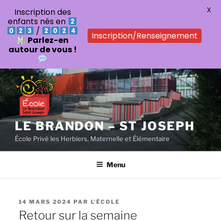
X
Inscription des
enfants nés en
/
Inscription/Renseignement
Parlez-en
autour de vous !
Aller
au
contenu
principal
LE BRANDON – ST JOSEPH
École Privé les Herbiers, Maternelle et Élémentaire
Menu
PUBLIÉ
14 MARS 2024
PAR
L'ÉCOLE
LE
Retour sur la semaine