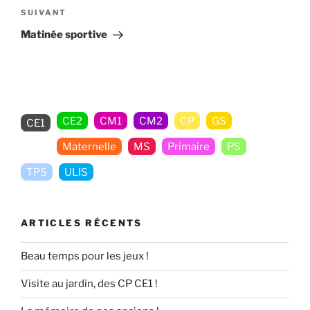
Article
SUIVANT
suivant
Matinée sportive
CE2
CM1
CM2
CP
GS
CE1
Maternelle
MS
Primaire
PS
TPS
ULIS
ARTICLES RÉCENTS
Beau temps pour les jeux !
Visite au jardin, des CP CE1 !