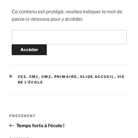
Ce contenu est protégé, veuillez indiquer le mot de
passe ci-dessous pour y accéder.
CATÉGORIES
CE2
,
CM1
,
CM2
,
PRIMAIRE
,
SLIDE ACCUEIL
,
VIE
DE L'ÉCOLE
Navigation
Article
PRÉCÉDENT
de
précédent
Temps forts à l’école !
l’article