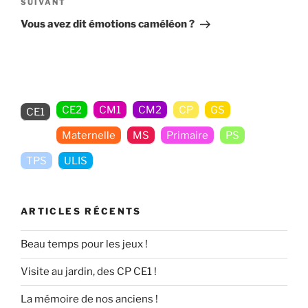
Article
SUIVANT
suivant
Vous avez dit émotions caméléon ?
CE2
CM1
CM2
CP
GS
CE1
Maternelle
MS
Primaire
PS
TPS
ULIS
ARTICLES RÉCENTS
Beau temps pour les jeux !
Visite au jardin, des CP CE1 !
La mémoire de nos anciens !