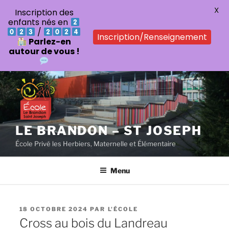
X
Inscription des
enfants nés en
/
Inscription/Renseignement
Parlez-en
autour de vous !
Aller
au
contenu
principal
LE BRANDON – ST JOSEPH
École Privé les Herbiers, Maternelle et Élémentaire
Menu
PUBLIÉ
18 OCTOBRE 2024
PAR
L'ÉCOLE
LE
Cross au bois du Landreau