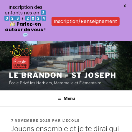
X
Inscription des
enfants nés en
/
Inscription/Renseignement
Parlez-en
autour de vous !
Aller
au
contenu
principal
LE BRANDON – ST JOSEPH
École Privé les Herbiers, Maternelle et Élémentaire
Menu
PUBLIÉ
7 NOVEMBRE 2025
PAR
L'ÉCOLE
LE
Jouons ensemble et je te dirai qui