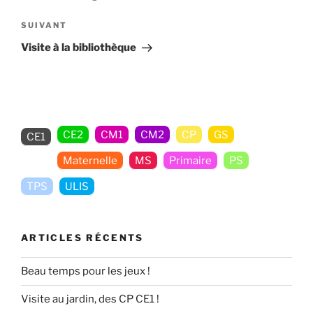
l’article
Article
SUIVANT
suivant
Visite à la bibliothèque
CE2
CM1
CM2
CP
GS
CE1
Maternelle
MS
Primaire
PS
TPS
ULIS
ARTICLES RÉCENTS
Beau temps pour les jeux !
Visite au jardin, des CP CE1 !