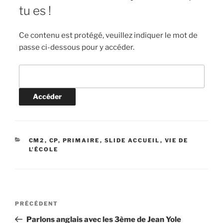
tu es !
Ce contenu est protégé, veuillez indiquer le mot de
passe ci-dessous pour y accéder.
CATÉGORIES
CM2
,
CP
,
PRIMAIRE
,
SLIDE ACCUEIL
,
VIE DE
L'ÉCOLE
Navigation
Article
PRÉCÉDENT
de
précédent
Parlons anglais avec les 3ème de Jean Yole