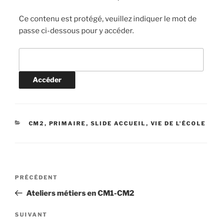
Ce contenu est protégé, veuillez indiquer le mot de
passe ci-dessous pour y accéder.
CATÉGORIES
CM2
,
PRIMAIRE
,
SLIDE ACCUEIL
,
VIE DE L'ÉCOLE
Navigation
Article
PRÉCÉDENT
de
précédent
Ateliers métiers en CM1-CM2
l’article
Article
SUIVANT