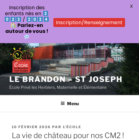
X
Inscription des
enfants nés en
/
Inscription/Renseignement
Parlez-en
autour de vous !
Aller
au
contenu
principal
LE BRANDON – ST JOSEPH
École Privé les Herbiers, Maternelle et Élémentaire
Menu
PUBLIÉ
10 FÉVRIER 2026
PAR
L'ÉCOLE
LE
La vie de château pour nos CM2 !