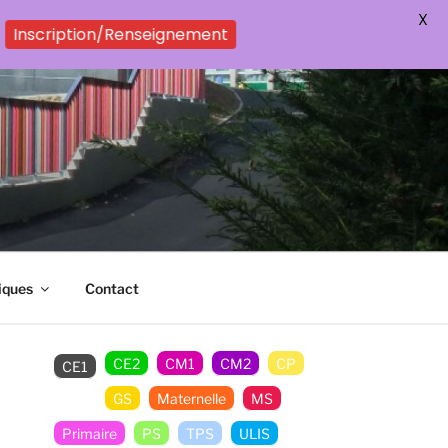
X
Inscription/Renseignement
iques
Contact
CE2
CM1
CM2
CP
CE1
GS
Maternelle
MS
Primaire
PS
TPS
ULIS