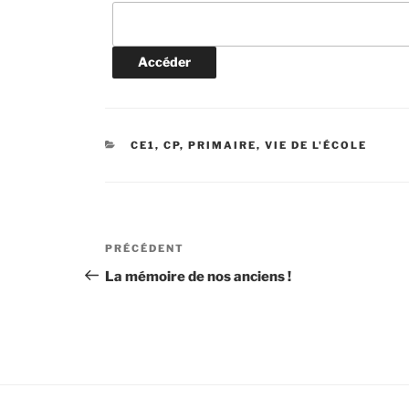
CATÉGORIES
CE1
,
CP
,
PRIMAIRE
,
VIE DE L'ÉCOLE
Navigation
Article
PRÉCÉDENT
de
précédent
La mémoire de nos anciens !
l’article