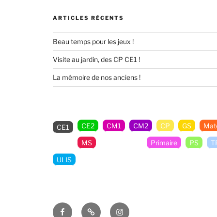
ARTICLES RÉCENTS
Beau temps pour les jeux !
Visite au jardin, des CP CE1 !
La mémoire de nos anciens !
CE2
CM1
CM2
CP
GS
Mate
CE1
MS
Non classé
Primaire
PS
T
ULIS
Facebook
E-
Insta