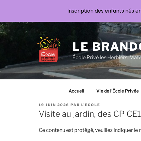
Inscription des enfants nés e
Aller
au
contenu
LE BRAND
principal
École Privé les Herbiers, Mat
Accueil
Vie de l’École Privée
PUBLIÉ
19 JUIN 2026
PAR
L'ÉCOLE
LE
Visite au jardin, des CP CE1
Ce contenu est protégé, veuillez indiquer le