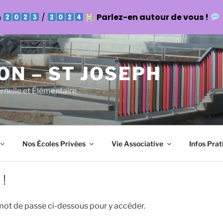
n
/
Parlez-en autour de vous !
ON – ST JOSEPH
ernelle et Élémentaire
Nos Écoles Privées
Vie Associative
Infos Prat
 !
 mot de passe ci-dessous pour y accéder.