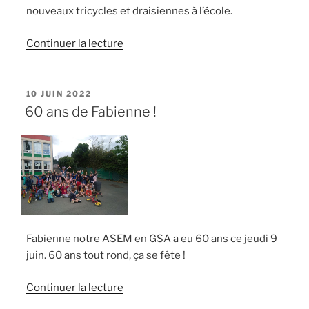
nouveaux tricycles et draisiennes à l’école.
de
Continuer la lecture
« Tricycles
et
draisiennes »
PUBLIÉ
10 JUIN 2022
LE
60 ans de Fabienne !
Fabienne notre ASEM en GSA a eu 60 ans ce jeudi 9
juin. 60 ans tout rond, ça se fête !
de
Continuer la lecture
« 60