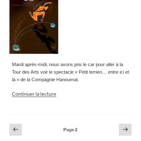
Mardi après-midi, nous avons pris le car pour aller à la
Tour des Arts voir le spectacle « Petit terrien… entre ici et
là » de la Compagnie Hanoumat.
de
Continuer la lecture
« Pour
nos
GS
:
Pagination
Page
Page
Page
2
tout
précédente
suiv
des
est