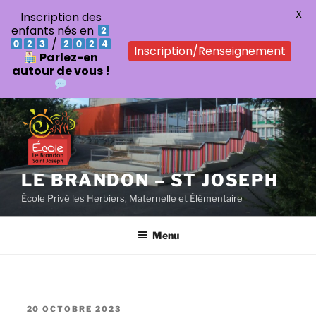
X
Inscription des
enfants nés en
/
Inscription/Renseignement
Parlez-en
autour de vous !
Aller
au
contenu
principal
LE BRANDON – ST JOSEPH
École Privé les Herbiers, Maternelle et Élémentaire
Menu
PUBLIÉ
20 OCTOBRE 2023