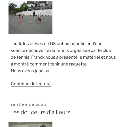
Jeudi, les élèves de GS ont pu bénéficier d’une
séance découverte du tennis organisée par le club
de tennis. Franck nous a présenté le matériel et nous
a montré comment tenir une raquette.
Nous avons joué au
de
Continuer la lecture
« Découverte
de
la
PUBLIÉ
10 FÉVRIER 2023
LE
galaxie
Les douceurs d’ailleurs
tennis »