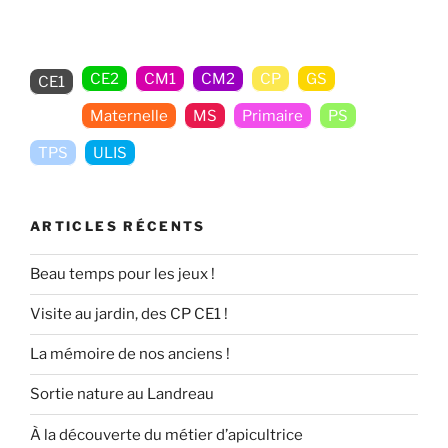
publications
question
d’équilibre
! »
CE2
CM1
CM2
CP
GS
CE1
Maternelle
MS
Primaire
PS
TPS
ULIS
ARTICLES RÉCENTS
Beau temps pour les jeux !
Visite au jardin, des CP CE1 !
La mémoire de nos anciens !
Sortie nature au Landreau
À la découverte du métier d’apicultrice