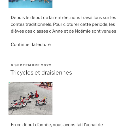
Depuis le début de la rentrée, nous travaillons sur les
contes traditionnels. Pour clôturer cette période, les
élèves des classes d’Anne et de Noémie sont venues
de
Continuer la lecture
« Voyage
au
pays
PUBLIÉ
6 SEPTEMBRE 2022
LE
des
Tricycles et draisiennes
contes »
En ce début d’année, nous avons fait l’achat de