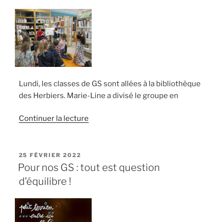
jeux
de
société. »
Lundi, les classes de GS sont allées à la bibliothèque
des Herbiers. Marie-Line a divisé le groupe en
de
Continuer la lecture
« À
la
découverte
PUBLIÉ
25 FÉVRIER 2022
LE
des
Pour nos GS : tout est question
personnages
d’équilibre !
fantastiques… »