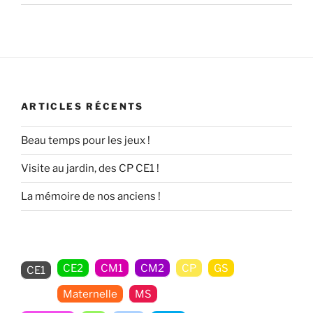
ARTICLES RÉCENTS
Beau temps pour les jeux !
Visite au jardin, des CP CE1 !
La mémoire de nos anciens !
CE2
CM1
CM2
CP
GS
CE1
Maternelle
MS
Non classé