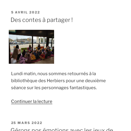
ans
de
PUBLIÉ
5 AVRIL 2022
LE
Fabienne
Des contes à partager !
! »
Lundi matin, nous sommes retournés à la
bibliothèque des Herbiers pour une deuxième
séance sur les personnages fantastiques.
de
Continuer la lecture
« Des
contes
à
PUBLIÉ
25 MARS 2022
LE
partager
Gérons nos émotions avec les jeux de