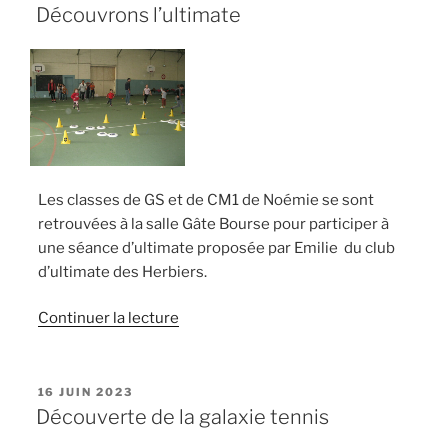
LE
Découvrons l’ultimate
Les classes de GS et de CM1 de Noémie se sont
retrouvées à la salle Gâte Bourse pour participer à
une séance d’ultimate proposée par Emilie du club
d’ultimate des Herbiers.
de
Continuer la lecture
« Découvrons
l’ultimate »
PUBLIÉ
16 JUIN 2023
LE
Découverte de la galaxie tennis