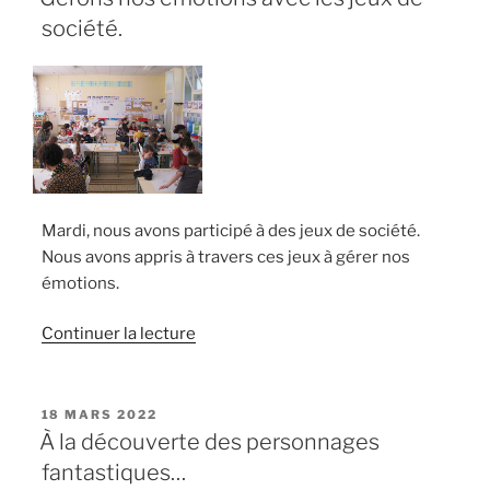
! »
société.
Mardi, nous avons participé à des jeux de société.
Nous avons appris à travers ces jeux à gérer nos
émotions.
de
Continuer la lecture
« Gérons
nos
émotions
PUBLIÉ
18 MARS 2022
LE
avec
À la découverte des personnages
les
fantastiques…