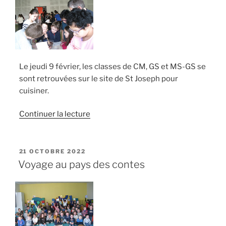
Le jeudi 9 février, les classes de CM, GS et MS-GS se
sont retrouvées sur le site de St Joseph pour
cuisiner.
de
Continuer la lecture
« Les
douceurs
d’ailleurs »
PUBLIÉ
21 OCTOBRE 2022
LE
Voyage au pays des contes