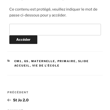
Ce contenu est protégé, veuillez indiquer le mot de
passe ci-dessous pour y accéder.
CATÉGORIES
CM1
,
GS
,
MATERNELLE
,
PRIMAIRE
,
SLIDE
ACCUEIL
,
VIE DE L'ÉCOLE
Navigation
Article
PRÉCÉDENT
de
précédent
St Jo 2.0
l’article