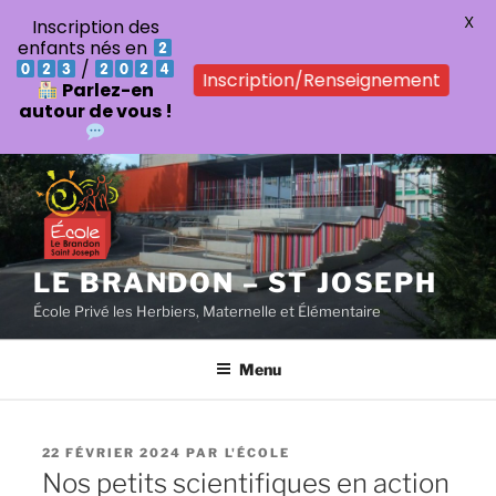
X
Inscription des
enfants nés en
/
Inscription/Renseignement
Parlez-en
autour de vous !
Aller
au
contenu
principal
LE BRANDON – ST JOSEPH
École Privé les Herbiers, Maternelle et Élémentaire
Menu
PUBLIÉ
22 FÉVRIER 2024
PAR
L'ÉCOLE
LE
Nos petits scientifiques en action