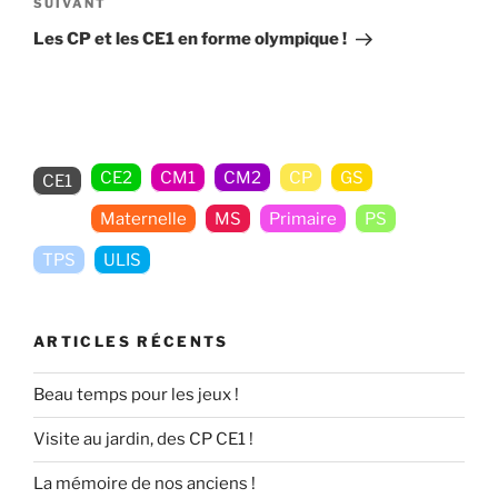
Article
SUIVANT
suivant
Les CP et les CE1 en forme olympique !
CE2
CM1
CM2
CP
GS
CE1
Maternelle
MS
Primaire
PS
TPS
ULIS
ARTICLES RÉCENTS
Beau temps pour les jeux !
Visite au jardin, des CP CE1 !
La mémoire de nos anciens !